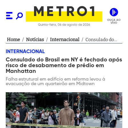
OUÇA AO
VIVO
Quinta-feira, 06 de agosto de 2026
Home
/
Notícias
/
Internacional
/
Consulado do
Brasil em NY é
INTERNACIONAL
fechado após
Consulado do Brasil em NY é fechado após
risco de
risco de desabamento de prédio em
desabamento de
Manhattan
prédio em
Falha estrutural em edifício em reforma levou à
Manhattan
evacuação de um quarteirão em Midtown