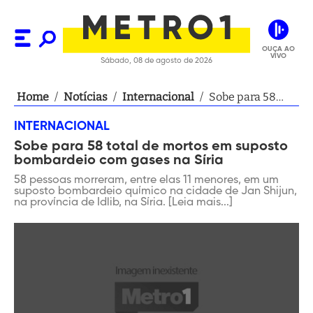
OUÇA AO
VIVO
Sábado, 08 de agosto de 2026
Home
/
Notícias
/
Internacional
/
Sobe para 58
total de mortos
INTERNACIONAL
em suposto
Sobe para 58 total de mortos em suposto
bombardeio com
bombardeio com gases na Síria
gases na Síria
58 pessoas morreram, entre elas 11 menores, em um
suposto bombardeio químico na cidade de Jan Shijun,
na província de Idlib, na Síria. [Leia mais...]