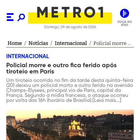
OUÇA AO
VIVO
Domingo, 09 de agosto de 2026
Home
/
Notícias
/
Internacional
/
Policial morre e
outro fica ferido
INTERNACIONAL
após tiroteio em
Policial morre e outro fica ferido após
Paris
tiroteio em Paris
Um tiroteio ocorrido no fim da tarde desta quinta-feira
(20) deixou um policial morto e outro ferido na avenida
Champs-Elysees, principal via de Paris, capital da
França. Segundo a mídia francesa, o ataque ocorreu
por volta das 16h (horário de Brasília).[Leia mais...]