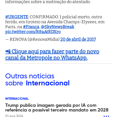
informações sobre a motivação do atentado.
#URGENTE
: CONFIRMADO. 1 policial morto, outro
ferido, em tiroteio na Avenida Champs-Elysees, em
Paris, na
#França
.
@SkyNewsBreak
pic.twitter.com/R8aAtRDXro
— RENOVA (@RenovaMidia)
20 de abril de 2017
📲 Clique aqui para fazer parte do novo
canal da Metropole no WhatsApp.
Outras
notícias
sobre
Internacional
INTERNACIONAL
Trump publica imagem gerada por IA com
referência a possível terceiro mandato em 2028
01 ago 2026