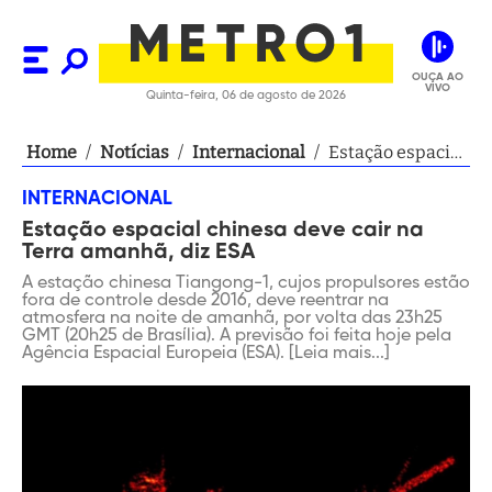
OUÇA AO
VIVO
Quinta-feira, 06 de agosto de 2026
Home
/
Notícias
/
Internacional
/
Estação espacial
chinesa deve
INTERNACIONAL
cair na Terra
Estação espacial chinesa deve cair na
amanhã, diz ESA
Terra amanhã, diz ESA
A estação chinesa Tiangong-1, cujos propulsores estão
fora de controle desde 2016, deve reentrar na
atmosfera na noite de amanhã, por volta das 23h25
GMT (20h25 de Brasília). A previsão foi feita hoje pela
Agência Espacial Europeia (ESA). [Leia mais...]