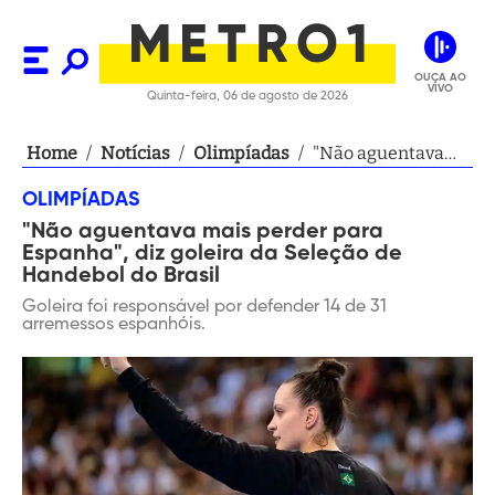
OUÇA AO
VIVO
Quinta-feira, 06 de agosto de 2026
Home
/
Notícias
/
Olimpíadas
/
"Não aguentava
mais perder para
OLIMPÍADAS
Espanha", diz
"Não aguentava mais perder para
goleira da Seleção
Espanha", diz goleira da Seleção de
de Handebol do
Handebol do Brasil
Brasil
Goleira foi responsável por defender 14 de 31
arremessos espanhóis.