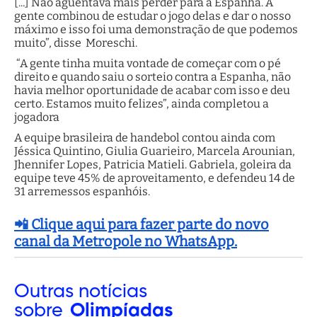
[...] Não aguentava mais perder para a Espanha. A
gente combinou de estudar o jogo delas e dar o nosso
máximo e isso foi uma demonstração de que podemos
muito”, disse Moreschi.
“A gente tinha muita vontade de começar com o pé
direito e quando saiu o sorteio contra a Espanha, não
havia melhor oportunidade de acabar com isso e deu
certo. Estamos muito felizes”, ainda completou a
jogadora
A equipe brasileira de handebol contou ainda com
Jéssica Quintino, Giulia Guarieiro, Marcela Arounian,
Jhennifer Lopes, Patricia Matieli. Gabriela, goleira da
equipe teve 45% de aproveitamento, e defendeu 14 de
31 arremessos espanhóis.
📲 Clique aqui para fazer parte do novo
canal da Metropole no WhatsApp.
Outras
notícias
sobre
Olimpíadas