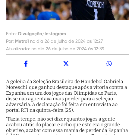
Foto:
Divulgação/Instagram
Por:
Metro1
no dia 26 de julho de 2024 às 12:27
Atualizado:
no dia 26 de julho de 2024 às 12:39
A goleira da Seleção Brasileira de Handebol Gabriela
Moreschi que ganhou destaque após a vítoria contra a
Espanha em um dos jogos das Olimpídas de Paris,
disse não aguentava mais perder para a seleção
adversária. A declaração foi feita em entrevista ao
portal RFI na quinta-feira (25).
“Fazia tempo, não sei dizer quantos jogos a gente
acabou atrás do placar e acho que este era o grande
objetivo, acabar com essa mania de perder da Espanha