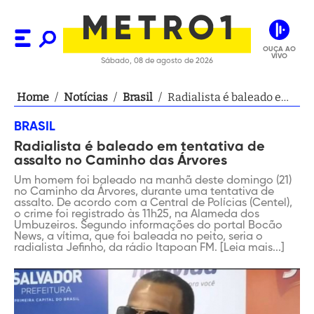
OUÇA AO
VIVO
Sábado, 08 de agosto de 2026
Home
/
Notícias
/
Brasil
/
Radialista é baleado em
tentativa de assalto no
BRASIL
Caminho das Árvores
Radialista é baleado em tentativa de
assalto no Caminho das Árvores
Um homem foi baleado na manhã deste domingo (21)
no Caminho da Árvores, durante uma tentativa de
assalto. De acordo com a Central de Polícias (Centel),
o crime foi registrado às 11h25, na Alameda dos
Umbuzeiros. Segundo informações do portal Bocão
News, a vítima, que foi baleada no peito, seria o
radialista Jefinho, da rádio Itapoan FM. [Leia mais...]