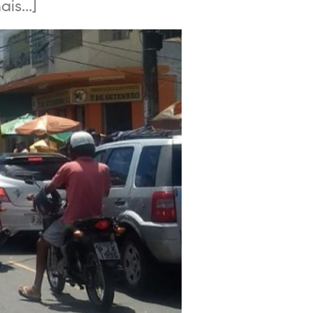
s...]