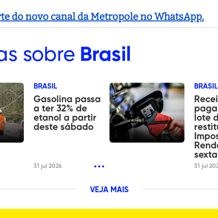
arte do novo canal da Metropole no WhatsApp.
as sobre
Brasil
BRASIL
BRASIL
Gasolina passa
Recei
a ter 32% de
paga 
etanol a partir
lote 
deste sábado
resti
Impo
Rend
sexta
31 jul 2026
31 jul 20
VEJA MAIS