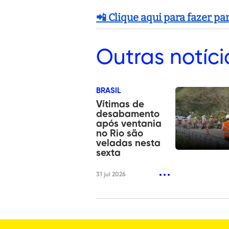
📲 Clique aqui para fazer p
Outras
notíci
BRASIL
Vítimas de
desabamento
após ventania
no Rio são
veladas nesta
sexta
31 jul 2026