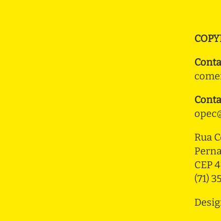
COPY
Conta
comer
Conta
opec@
Rua C
Pern
CEP 4
(71) 
Desig