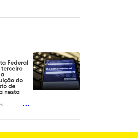
ta Federal
terceiro
da
tuição do
sto de
a nesta
26