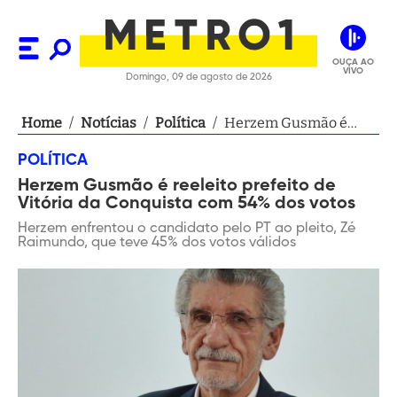
OUÇA AO
VIVO
Domingo, 09 de agosto de 2026
Home
/
Notícias
/
Política
/
Herzem Gusmão é
reeleito prefeito de
POLÍTICA
Vitória da Conquista
Herzem Gusmão é reeleito prefeito de
com 54% dos votos
Vitória da Conquista com 54% dos votos
Herzem enfrentou o candidato pelo PT ao pleito, Zé
Raimundo, que teve 45% dos votos válidos