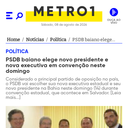
OUÇA AO
VIVO
Sábado, 08 de agosto de 2026
Home
/
Notícias
/
Política
/
PSDB baiano elege
novo presidente e
POLÍTICA
nova executiva em
PSDB baiano elege novo presidente e
convenção neste
nova executiva em convenção neste
domingo
domingo
Considerado o principal partido de oposição no país,
o PSDB vai escolher sua nova executiva estadual e seu
novo presidente na Bahia neste domingo (14) durante
convenção estadual, que acontece em Salvador. [Leia
mais...]