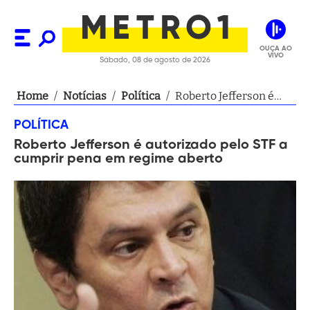
OUÇA AO
VIVO
Sábado, 08 de agosto de 2026
Home
/
Notícias
/
Política
/
Roberto Jefferson é
autorizado pelo STF a
POLÍTICA
cumprir pena em
Roberto Jefferson é autorizado pelo STF a
regime aberto
cumprir pena em regime aberto