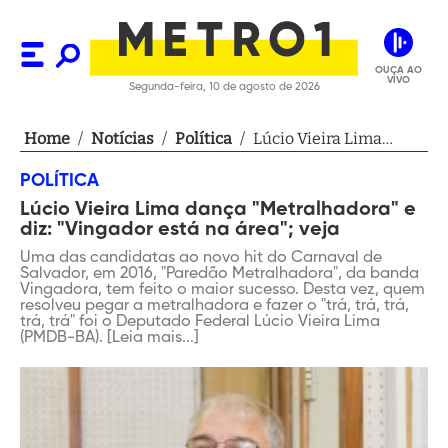
OUÇA AO
VIVO
Segunda-feira, 10 de agosto de 2026
Home
/
Notícias
/
Política
/
Lúcio Vieira Lima
dança "Metralhadora"
POLÍTICA
e diz: "Vingador está na
Lúcio Vieira Lima dança "Metralhadora" e
área"; veja
diz: "Vingador está na área"; veja
Uma das candidatas ao novo hit do Carnaval de
Salvador, em 2016, "Paredão Metralhadora", da banda
Vingadora, tem feito o maior sucesso. Desta vez, quem
resolveu pegar a metralhadora e fazer o "trá, trá, trá,
trá, trá" foi o Deputado Federal Lúcio Vieira Lima
(PMDB-BA). [Leia mais...]