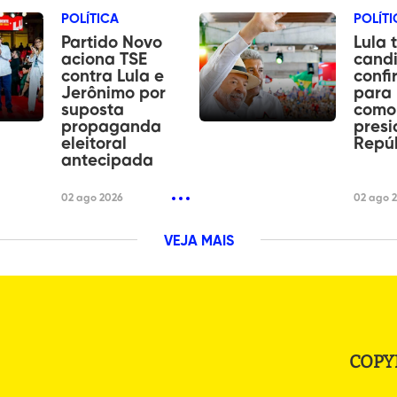
POLÍTICA
POLÍTI
Partido Novo
Lula 
aciona TSE
cand
contra Lula e
conf
Jerônimo por
para 
suposta
como
propaganda
presi
eleitoral
Repú
antecipada
02 ago 2026
02 ago 
VEJA MAIS
COPY