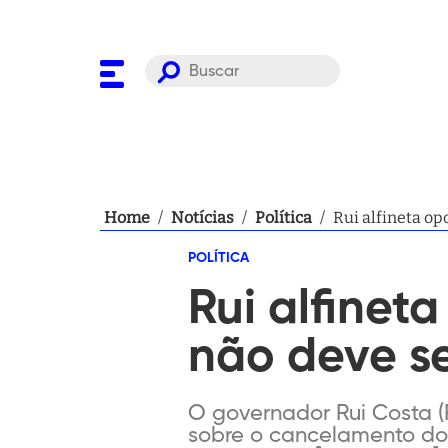
Home
/
Notícias
/
Política
/
Rui alfineta op
POLÍTICA
Rui alfinet
não deve s
O governador Rui Costa (P
sobre o cancelamento do