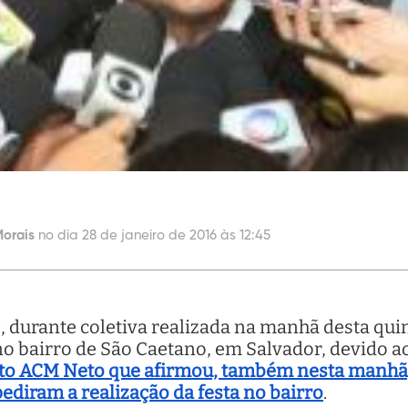
orais
no dia 28 de janeiro de 2016 às 12:45
 durante coletiva realizada na manhã desta quint
o bairro de São Caetano, em Salvador, devido ao
feito ACM Neto que afirmou, também nesta manhã,
diram a realização da festa no bairro
.