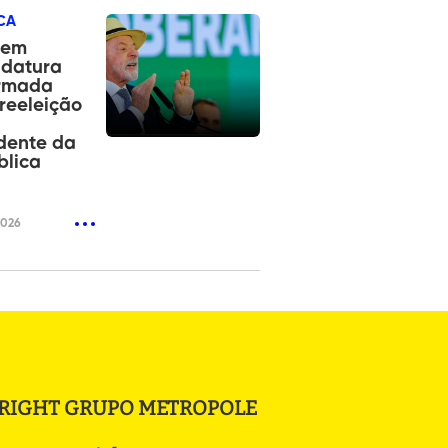
CA
tem
idatura
irmada
reeleição
dente da
blica
2026
RIGHT GRUPO METROPOLE