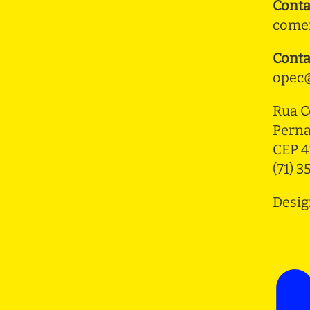
Conta
comer
Conta
opec@
Rua C
Pern
CEP 4
(71) 
Desig