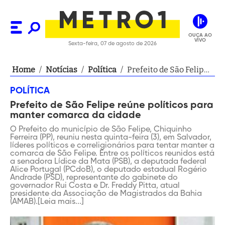
OUÇA AO
VIVO
Sexta-feira, 07 de agosto de 2026
Home
/
Notícias
/
Política
/
Prefeito de São Felipe
reúne políticos para
POLÍTICA
manter comarca da
Prefeito de São Felipe reúne políticos para
cidade
manter comarca da cidade
O Prefeito do município de São Felipe, Chiquinho
Ferreira (PP), reuniu nesta quinta-feira (3), em Salvador,
líderes políticos e correligionários para tentar manter a
comarca de São Felipe. Entre os políticos reunidos está
a senadora Lídice da Mata (PSB), a deputada federal
Alice Portugal (PCdoB), o deputado estadual Rogério
Andrade (PSD), representante do gabinete do
governador Rui Costa e Dr. Freddy Pitta, atual
presidente da Associação de Magistrados da Bahia
(AMAB).[Leia mais...]