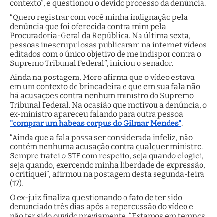
contexto”, e questionou o devido processo da denúncia.
“Quero registrar com você minha indignação pela
denúncia que foi oferecida contra mim pela
Procuradoria-Geral da República. Na última sexta,
pessoas inescrupulosas publicaram na internet vídeos
editados com o único objetivo de me indispor contra o
Supremo Tribunal Federal”, iniciou o senador.
Ainda na postagem, Moro afirma que o vídeo estava
em um contexto de brincadeira e que em sua fala não
há acusações contra nenhum ministro do Supremo
Tribunal Federal. Na ocasião que motivou a denúncia, o
ex-ministro apareceu falando para outra pessoa
"comprar um habeas corpus do Gilmar Mendes"
.
“Ainda que a fala possa ser considerada infeliz, não
contém nenhuma acusação contra qualquer ministro.
Sempre tratei o STF com respeito, seja quando elogiei,
seja quando, exercendo minha liberdade de expressão,
o critiquei”, afirmou na postagem desta segunda-feira
(17).
O ex-juiz finaliza questionando o fato de ter sido
denunciado três dias após a repercussão do vídeo e
não ter sido ouvido previamente. “Estamos em tempos