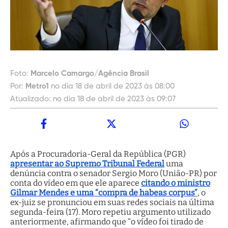
Foto:
Marcelo Camargo/Agência Brasil
Por:
Metro1
no dia 18 de abril de 2023 às 08:00
Atualizado:
no dia 18 de abril de 2023 às 09:07
Após a Procuradoria-Geral da República (PGR)
apresentar ao Supremo Tribunal Federal
uma
denúncia contra o senador Sergio Moro (União-PR) por
conta do vídeo em que ele aparece
citando o ministro
Gilmar Mendes e uma “compra de habeas corpus”
, o
ex-juiz se pronunciou em suas redes sociais na última
segunda-feira (17). Moro repetiu argumento utilizado
anteriormente, afirmando que “o vídeo foi tirado de