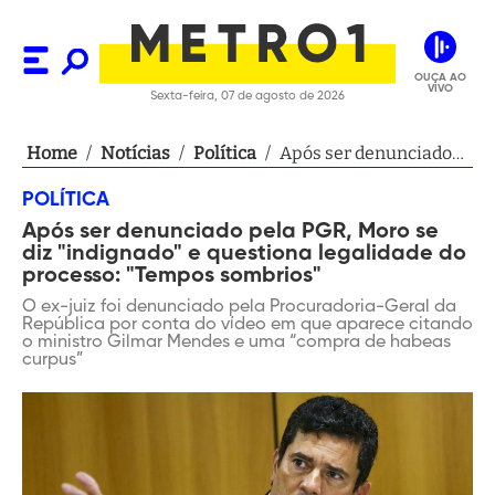
OUÇA AO
VIVO
Sexta-feira, 07 de agosto de 2026
Home
/
Notícias
/
Política
/
Após ser denunciado
pela PGR, Moro se diz
POLÍTICA
"indignado" e
Após ser denunciado pela PGR, Moro se
questiona legalidade
diz "indignado" e questiona legalidade do
do processo: "Tempos
processo: "Tempos sombrios"
sombrios"
O ex-juiz foi denunciado pela Procuradoria-Geral da
República por conta do vídeo em que aparece citando
o ministro Gilmar Mendes e uma “compra de habeas
curpus”