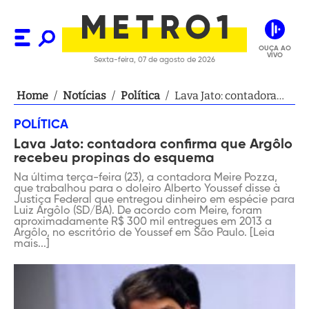
OUÇA AO
VIVO
Sexta-feira, 07 de agosto de 2026
Home
/
Notícias
/
Política
/
Lava Jato: contadora
confirma que Argôlo
POLÍTICA
recebeu propinas do
Lava Jato: contadora confirma que Argôlo
esquema
recebeu propinas do esquema
Na última terça-feira (23), a contadora Meire Pozza,
que trabalhou para o doleiro Alberto Youssef disse à
Justiça Federal que entregou dinheiro em espécie para
Luiz Argôlo (SD/BA). De acordo com Meire, foram
aproximadamente R$ 300 mil entregues em 2013 a
Argôlo, no escritório de Youssef em São Paulo. [Leia
mais...]