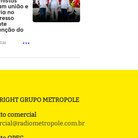
nistas
am união e
ia no
resso
nte
enção do
2026
RIGHT GRUPO METROPOLE
to comercial
cial@radiometropole.com.br
to OPEC