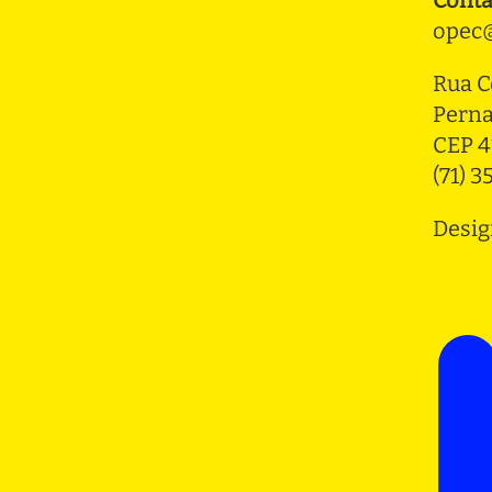
opec@
Rua C
Pern
CEP 4
(71) 
Desig