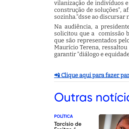
vilanização de indivíduos 
construção de soluções", a
sozinha."dsse ao discursar 
Na audiência, a president
solicitou que a comissão 
que são representados pelo
Maurício Terena, ressaltou
garantir "diálogo e equidad
📲 Clique aqui para fazer p
Outras
notíci
POLÍTICA
Tarcísio de