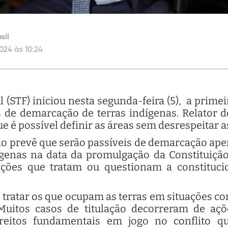
sil
024 às 10:24
(STF) iniciou nesta segunda-feira (5), a primei
s de demarcação de terras indígenas. Relator d
 é possível definir as áreas sem desrespeitar 
no prevê que serão passíveis de demarcação ap
genas na data da promulgação da Constituição
ões que tratam ou questionam a constituci
 tratar os que ocupam as terras em situações c
"Muitos casos de titulação decorreram de açõ
reitos fundamentais em jogo no conflito q