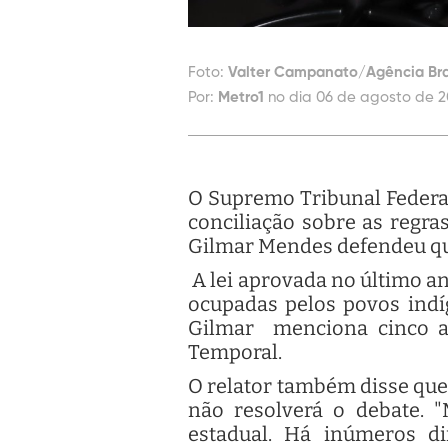
Foto:
Valter Campanato/Agência Bra
Por:
Metro1
no dia 06 de agosto de 2
O Supremo Tribunal Federal 
conciliação sobre as regra
Gilmar Mendes defendeu que
A lei aprovada no último a
ocupadas pelos povos indí
Gilmar menciona cinco aç
Temporal.
O relator também disse que
não resolverá o debate. 
estadual. Há inúmeros di