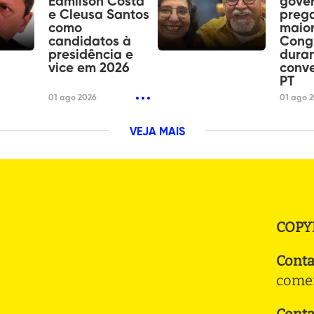
Edmilson Costa
gover
e Cleusa Santos
preg
como
maior
candidatos à
Cong
presidência e
dura
vice em 2026
conv
PT
01 ago 2026
01 ago 
VEJA MAIS
COPY
Conta
comer
Conta