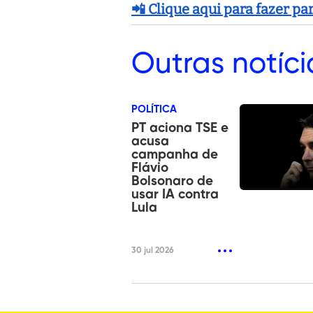
📲 Clique aqui para fazer p
Outras
notíci
POLÍTICA
PT aciona TSE e
acusa
campanha de
Flávio
Bolsonaro de
usar IA contra
Lula
30 jul 2026