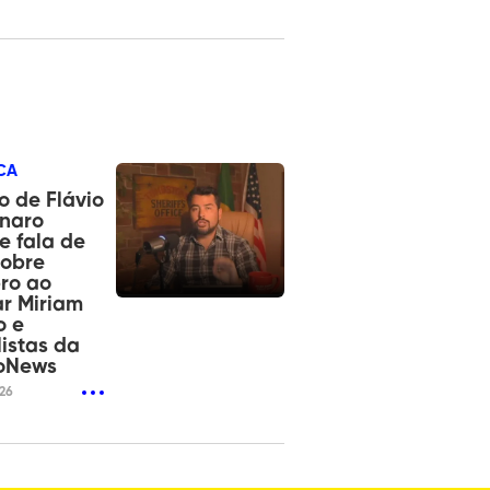
CA
o de Flávio
onaro
e fala de
sobre
ro ao
r Miriam
o e
listas da
oNews
026