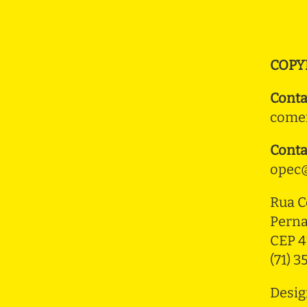
COPY
Conta
comer
Conta
opec@
Rua C
Pern
CEP 4
(71) 
Desig