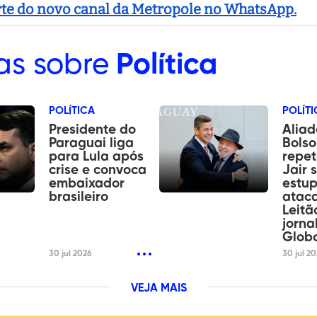
arte do novo canal da Metropole no WhatsApp.
as sobre
Política
POLÍTICA
POLÍTI
Presidente do
Aliad
Paraguai liga
Bols
para Lula após
repet
crise e convoca
Jair 
embaixador
estup
brasileiro
ataca
Leitã
jorna
Glob
30 jul 2026
30 jul 2
VEJA MAIS