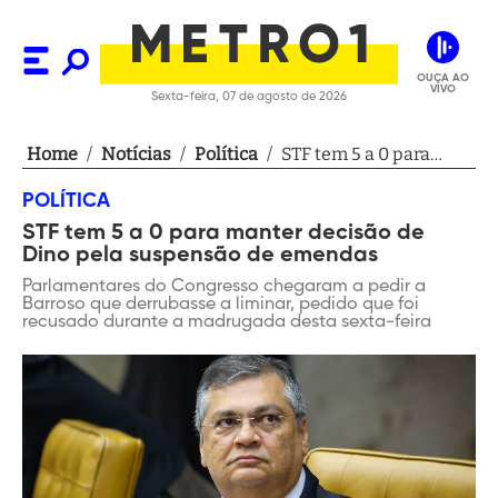
OUÇA AO
VIVO
Sexta-feira, 07 de agosto de 2026
Home
/
Notícias
/
Política
/
STF tem 5 a 0 para
manter decisão de
POLÍTICA
Dino pela suspensão
STF tem 5 a 0 para manter decisão de
de emendas
Dino pela suspensão de emendas
Parlamentares do Congresso chegaram a pedir a
Barroso que derrubasse a liminar, pedido que foi
recusado durante a madrugada desta sexta-feira