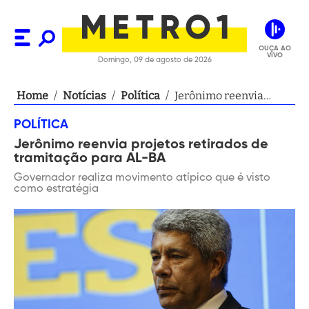
OUÇA AO
VIVO
Domingo, 09 de agosto de 2026
Home
/
Notícias
/
Política
/
Jerônimo reenvia
projetos retirados de
POLÍTICA
tramitação para AL-BA
Jerônimo reenvia projetos retirados de
tramitação para AL-BA
Governador realiza movimento atípico que é visto
como estratégia