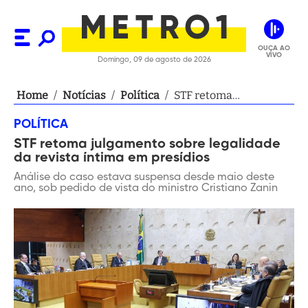
OUÇA AO
VIVO
Domingo, 09 de agosto de 2026
Home
/
Notícias
/
Política
/
STF retoma
julgamento sobre
POLÍTICA
legalidade da revista
STF retoma julgamento sobre legalidade
íntima em presídios
da revista íntima em presídios
Análise do caso estava suspensa desde maio deste
ano, sob pedido de vista do ministro Cristiano Zanin