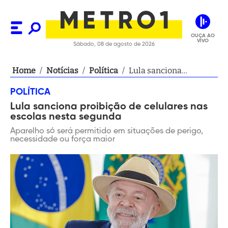
OUÇA AO
VIVO
Sábado, 08 de agosto de 2026
Home
/
Notícias
/
Política
/
Lula sanciona
proibição de celulares
POLÍTICA
nas escolas nesta
Lula sanciona proibição de celulares nas
segunda
escolas nesta segunda
Aparelho só será permitido em situações de perigo,
necessidade ou força maior