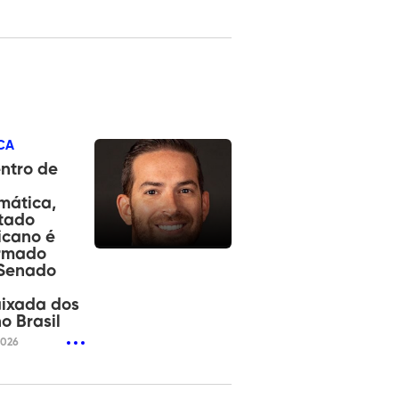
CA
ntro de
mática,
tado
icano é
irmado
 Senado
ixada dos
o Brasil
2026