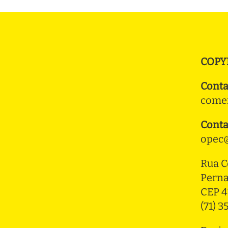
COPY
Conta
comer
Conta
opec@
Rua C
Pern
CEP 4
(71) 