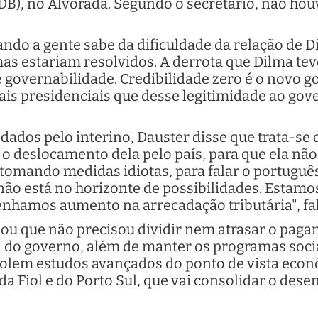
DB), no Alvorada. Segundo o secretário, não ho
ando a gente sabe da dificuldade da relação de 
emas estariam resolvidos. A derrota que Dilma t
 governabilidade. Credibilidade zero é o novo 
ais presidenciais que desse legitimidade ao gov
, dados pelo interino, Dauster disse que trata-
o deslocamento dela pelo país, para que ela não
 tomando medidas idiotas, para falar o português
ão está no horizonte de possibilidades. Estamo
nhamos aumento na arrecadação tributária", fa
mou que não precisou dividir nem atrasar o pag
a do governo, além de manter os programas soci
olem estudos avançados do ponto de vista econ
 da Fiol e do Porto Sul, que vai consolidar o des