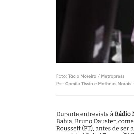
Foto:
Tácio Moreira / Metropress
Por:
Camila Tíssia e Matheus Morais
Durante entrevista à
Rádio 
Bahia, Bruno Dauster, come
Rousseff (PT), antes de ser