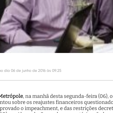
no dia 06 de junho de 2016 às 09:25
Metrópole
, na manhã desta segunda-feira (06), o
ntou sobre os reajustes financeiros questionad
 aprovado o impeachment, e das restrições decr