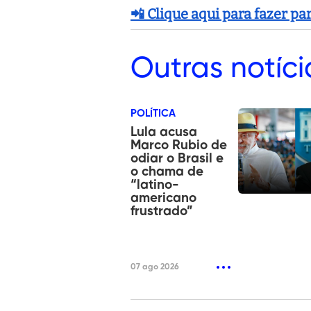
📲 Clique aqui para fazer p
Outras
notíci
POLÍTICA
Lula acusa
Marco Rubio de
odiar o Brasil e
o chama de
“latino-
americano
frustrado”
07 ago 2026