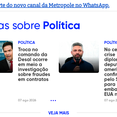
arte do novo canal da Metropole no WhatsApp.
as sobre
Política
POLÍTICA
POLÍTI
Troca no
No ce
comando da
crise
Desal ocorre
diplo
em meio a
depu
investigação
amer
sobre fraudes
conf
em contratos
pelo
para
emba
EUA n
07 ago 2026
07 ago 
VEJA MAIS