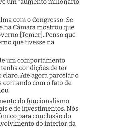
uve um "aumento milionário
Dilma com o Congresso. Se
eve na Câmara mostrou que
governo [Temer]. Penso que
erno que tivesse na
se de um comportamento
 tenha condições de ter
 claro. Até agora parcelar o
s contando com o fato de
lou.
amento do funcionalismo.
ais e de investimentos. Nós
ômico para conclusão do
envolvimento do interior da