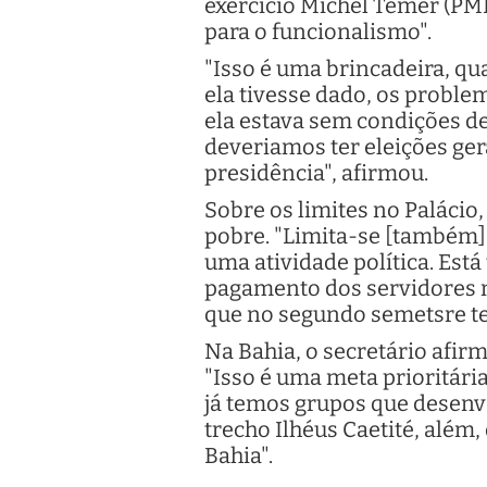
exercício Michel Temer (PM
para o funcionalismo".
"Isso é uma brincadeira, qu
ela tivesse dado, os probl
ela estava sem condições de
deveriamos ter eleições ger
presidência", afirmou.
Sobre os limites no Palácio
pobre. "Limita-se [também] 
uma atividade política. Está
pagamento dos servidores n
que no segundo semetsre te
Na Bahia, o secretário afir
"Isso é uma meta prioritári
já temos grupos que desenv
trecho Ilhéus Caetité, além,
Bahia".