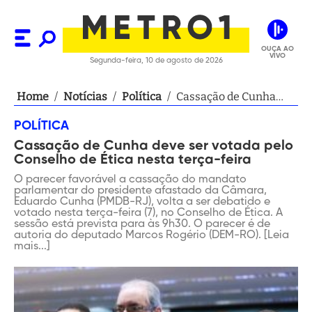
OUÇA AO
VIVO
Segunda-feira, 10 de agosto de 2026
Home
/
Notícias
/
Política
/
Cassação de Cunha
deve ser votada pelo
POLÍTICA
Conselho de Ética
Cassação de Cunha deve ser votada pelo
nesta terça-feira
Conselho de Ética nesta terça-feira
O parecer favorável a cassação do mandato
parlamentar do presidente afastado da Câmara,
Eduardo Cunha (PMDB-RJ), volta a ser debatido e
votado nesta terça-feira (7), no Conselho de Ética. A
sessão está prevista para às 9h30. O parecer é de
autoria do deputado Marcos Rogério (DEM-RO). [Leia
mais...]