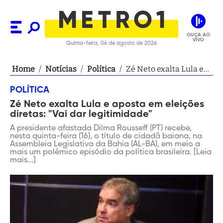
OUÇA AO
VIVO
Quinta-feira, 06 de agosto de 2026
Home
/
Notícias
/
Política
/
Zé Neto exalta Lula e
aposta em eleições
POLÍTICA
diretas: "Vai dar
Zé Neto exalta Lula e aposta em eleições
legitimidade"
diretas: "Vai dar legitimidade"
A presidente afastada Dilma Rousseff (PT) recebe,
nesta quinta-feira (16), o título de cidadã baiana, na
Assembleia Legislativa da Bahia (AL-BA), em meio a
mais um polêmico episódio da política brasileira. [Leia
mais...]