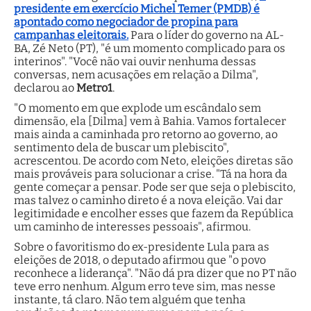
presidente em exercício Michel Temer (PMDB) é
apontado como negociador de propina para
campanhas eleitorais.
Para o líder do governo na AL-
BA, Zé Neto (PT), "é um momento complicado para os
interinos". "Você não vai ouvir nenhuma dessas
conversas, nem acusações em relação a Dilma",
declarou ao
Metro1
.
"O momento em que explode um escândalo sem
dimensão, ela [Dilma] vem à Bahia. Vamos fortalecer
mais ainda a caminhada pro retorno ao governo, ao
sentimento dela de buscar um plebiscito",
acrescentou. De acordo com Neto, eleições diretas são
mais prováveis para solucionar a crise. "Tá na hora da
gente começar a pensar. Pode ser que seja o plebiscito,
mas talvez o caminho direto é a nova eleição. Vai dar
legitimidade e encolher esses que fazem da República
um caminho de interesses pessoais", afirmou.
Sobre o favoritismo do ex-presidente Lula para as
eleições de 2018, o deputado afirmou que "o povo
reconhece a liderança". "Não dá pra dizer que no PT não
teve erro nenhum. Algum erro teve sim, mas nesse
instante, tá claro. Não tem alguém que tenha