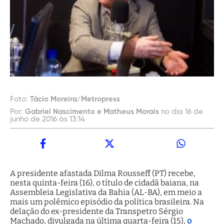
Foto:
Tácio Moreira/Metropress
Por:
Gabriel Nascimento e Matheus Morais
no dia 16 de
junho de 2016 às 13:14
A presidente afastada Dilma Rousseff (PT) recebe,
nesta quinta-feira (16), o título de cidadã baiana, na
Assembleia Legislativa da Bahia (AL-BA), em meio a
mais um polêmico episódio da política brasileira. Na
delação do ex-presidente da Transpetro Sérgio
Machado, divulgada na última quarta-feira (15),
o