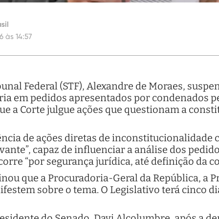
sil
6 às 14:57
unal Federal (STF), Alexandre de Moraes, suspe
tria em pedidos apresentados por condenados pel
 que a Corte julgue ações que questionam a const
ncia de ações diretas de inconstitucionalidade 
vante”, capaz de influenciar a análise dos pedido
orre “por segurança jurídica, até definição da co
ou que a Procuradoria-Geral da República, a Pr
estem sobre o tema. O Legislativo terá cinco di
residente do Senado, Davi Alcolumbre, após a de