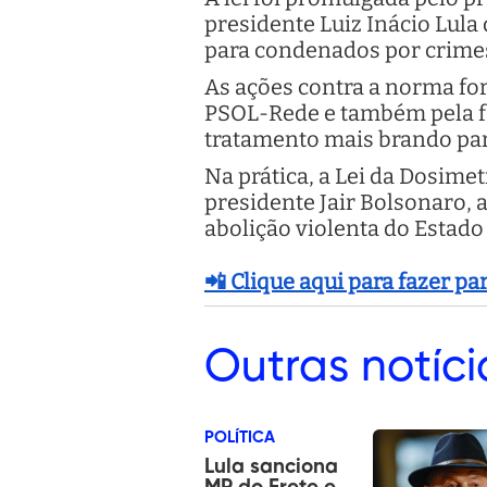
presidente Luiz Inácio Lula 
para condenados por crimes
As ações contra a norma fo
PSOL-Rede e também pela f
tratamento mais brando para
Na prática, a Lei da Dosime
presidente Jair Bolsonaro,
abolição violenta do Estado
📲 Clique aqui para fazer p
Outras
notíci
POLÍTICA
Lula sanciona