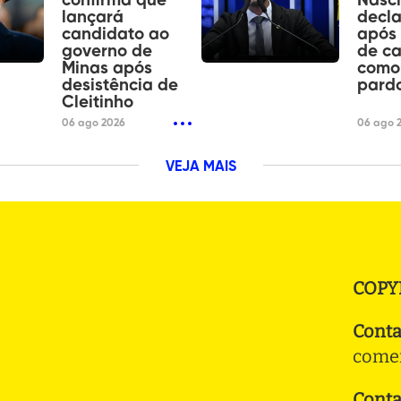
confirma que
Nasc
lançará
decla
candidato ao
após 
governo de
de c
Minas após
como
desistência de
pard
Cleitinho
06 ago 2026
06 ago 
VEJA MAIS
COPY
Conta
comer
Conta