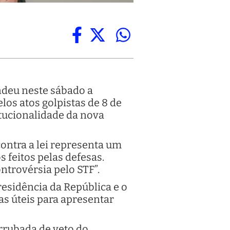
ndeu neste sábado a
os atos golpistas de 8 de
itucionalidade da nova
contra a lei representa um
s feitos pelas defesas.
ntrovérsia pelo STF”.
esidência da República e o
as úteis para apresentar
rrubada de veto do