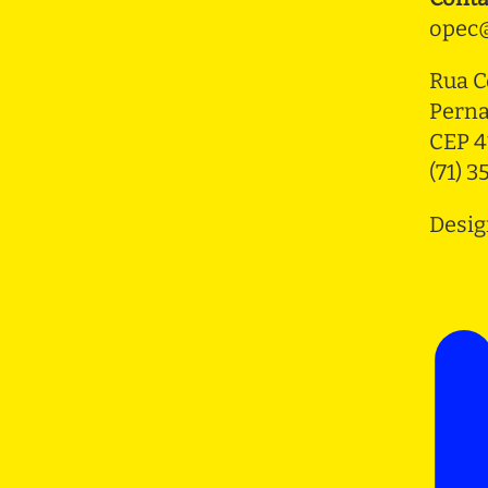
opec@
Rua C
Pern
CEP 4
(71) 
Desig