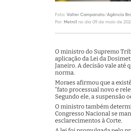
Foto:
Valter Campanato/Agência Bra
Por:
Metro1
no dia 09 de maio de 202
O ministro do Supremo Trib
aplicação da Lei da Dosime
Janeiro. A decisão vale até
norma.
Moraes afirmou que a existê
“fato processual novo e rele
Segundo ele, a suspensão oc
O ministro também determin
Congresso Nacional se manif
esclarecimentos à Corte.
A lei foi promulgada pelo p