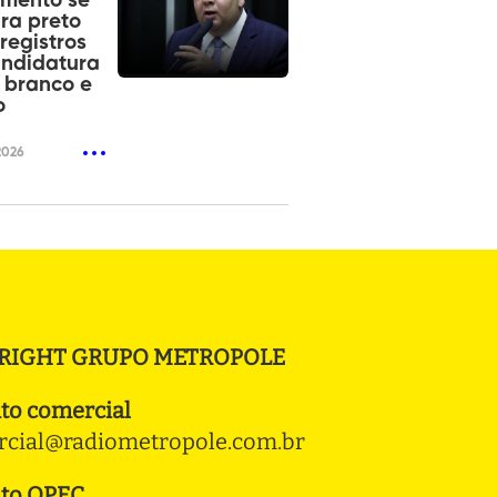
imento se
ra preto
registros
andidatura
 branco e
o
2026
RIGHT GRUPO METROPOLE
to comercial
cial@radiometropole.com.br
to OPEC