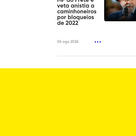
MP do Frete e
veta anistia a
caminhoneiros
por bloqueios
de 2022
06 ago 2026