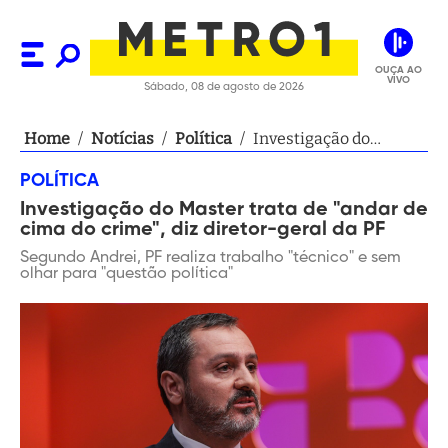
OUÇA AO
VIVO
Sábado, 08 de agosto de 2026
Home
/
Notícias
/
Política
/
Investigação do
Master trata de "andar
POLÍTICA
de cima do crime", diz
Investigação do Master trata de "andar de
diretor-geral da PF
cima do crime", diz diretor-geral da PF
Segundo Andrei, PF realiza trabalho "técnico" e sem
olhar para "questão política"