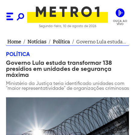
OUÇA AO
VIVO
Segunda-feira, 10 de agosto de 2026
Home
/
Notícias
/
Política
/
Governo Lula estuda
transformar 138
POLÍTICA
presídios em unidades
Governo Lula estuda transformar 138
de segurança máxima
presídios em unidades de segurança
máxima
Ministério da Justiça teria identificado unidades com
"maior representatividade" de organizações criminosas