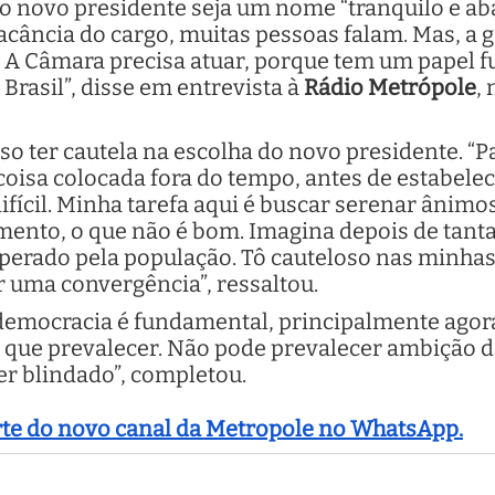
 o novo presidente seja um nome “tranquilo e aba
cância do cargo, muitas pessoas falam. Mas, a 
. A Câmara precisa atuar, porque tem um papel 
Brasil”, disse em entrevista à
Rádio Metrópole
,
o ter cautela na escolha do novo presidente. “P
oisa colocada fora do tempo, antes de estabelece
ifícil. Minha tarefa aqui é buscar serenar ânimo
ento, o que não é bom. Imagina depois de tanta
sperado pela população. Tô cauteloso nas minha
ar uma convergência”, ressaltou.
 democracia é fundamental, principalmente agora
que prevalecer. Não pode prevalecer ambição de a
r blindado”, completou.
arte do novo canal da Metropole no WhatsApp.