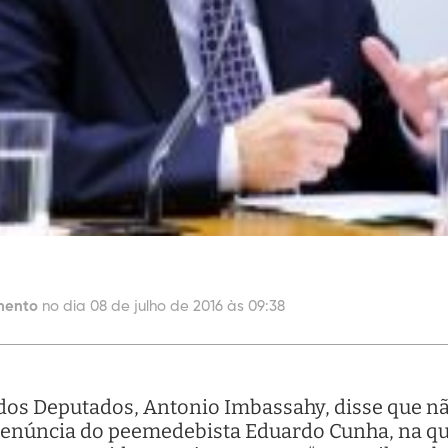
mento
no dia 08 de julho de 2016 às 09:38
dos Deputados, Antonio Imbassahy, disse que nã
renúncia do peemedebista Eduardo Cunha, na quin