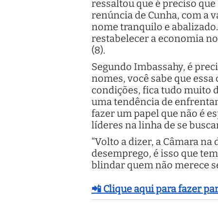
ressaltou que é preciso que
renúncia de Cunha, com a va
nome tranquilo e abalizado
restabelecer a economia no 
(8).
Segundo Imbassahy, é precis
nomes, você sabe que essa c
condições, fica tudo muito d
uma tendência de enfrentam
fazer um papel que não é e
líderes na linha de se busc
“Volto a dizer, a Câmara na
desemprego, é isso que tem 
blindar quem não merece se
📲 Clique aqui para fazer p