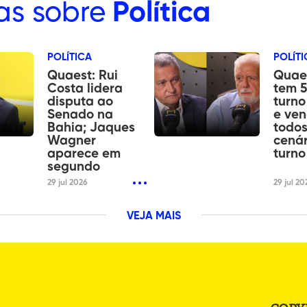
as sobre
Política
POLÍTICA
POLÍTI
Quaest: Rui
Quaes
Costa lidera
tem 5
disputa ao
turno
Senado na
e ven
Bahia; Jaques
todos
Wagner
cenár
aparece em
turno
segundo
29 jul 2026
29 jul 20
VEJA MAIS