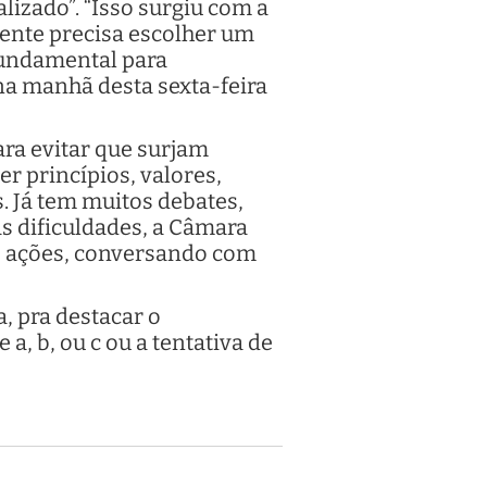
lizado”. “Isso surgiu com a
gente precisa escolher um
fundamental para
 na manhã desta sexta-feira
ara evitar que surjam
r princípios, valores,
s. Já tem muitos debates,
s dificuldades, a Câmara
s ações, conversando com
, pra destacar o
, b, ou c ou a tentativa de