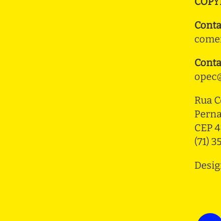
COPY
Conta
comer
Conta
opec@
Rua C
Pern
CEP 4
(71) 
Desig