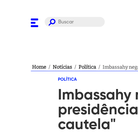
Home
/
Notícias
/
Política
/
Imbassahy nega 
POLÍTICA
Imbassahy 
presidência
cautela"