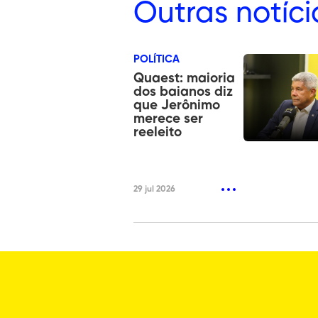
Outras
notíci
POLÍTICA
Quaest: maioria
dos baianos diz
que Jerônimo
merece ser
reeleito
29 jul 2026