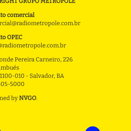
RIGHT GRUPO METROPOLE
to comercial
cial@radiometropole.com.br
to OPEC
radiometropole.com.br
onde Pereira Carneiro, 226 
ambués
1100-010 - Salvador, BA
3505-5000
ned by
NVGO
.