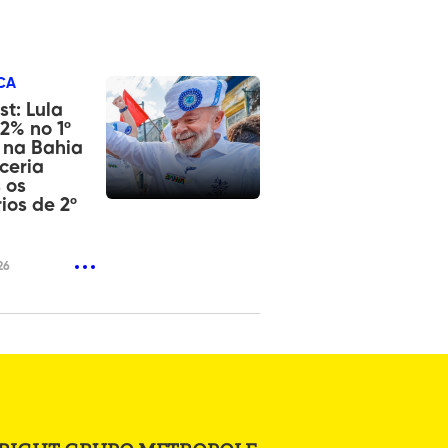
CA
t: Lula
2% no 1º
 na Bahia
ceria
 os
ios de 2º
26