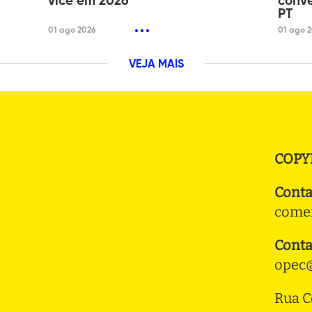
vice em 2026
conv
PT
01 ago 2026
01 ago 
VEJA MAIS
COPY
Conta
comer
Conta
opec@
Rua C