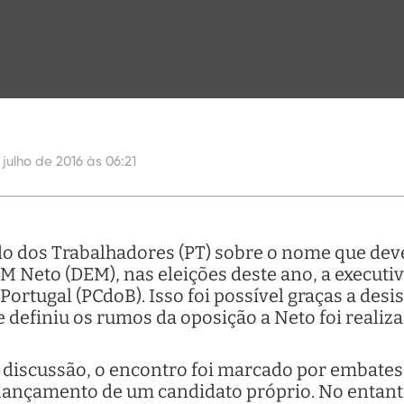
 julho de 2016 às 06:21
do dos Trabalhadores (PT) sobre o nome que deve
CM Neto (DEM), nas eleições deste ano, a executi
Portugal (PCdoB). Isso foi possível graças a desi
e definiu os rumos da oposição a Neto foi realiz
discussão, o encontro foi marcado por embates e
 lançamento de um candidato próprio. No entanto