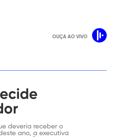
OUÇA AO VIVO
decide
dor
ue deveria receber o
deste ano, a executiva