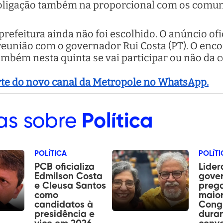
coligação também na proporcional com os comuni
 prefeitura ainda não foi escolhido. O anúncio of
 reunião com o governador Rui Costa (PT). O enco
ambém nesta quinta se vai participar ou não da c
arte do novo canal da Metropole no WhatsApp.
as sobre
Política
POLÍTICA
POLÍTI
PCB oficializa
Lider
Edmilson Costa
gover
e Cleusa Santos
preg
como
maior
candidatos à
Cong
presidência e
dura