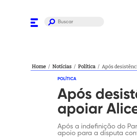
Home
/
Notícias
/
Política
/
Após desistênci
POLÍTICA
Após desist
apoiar Alic
Após a indefinição do Pa
apoio para a disputa cont