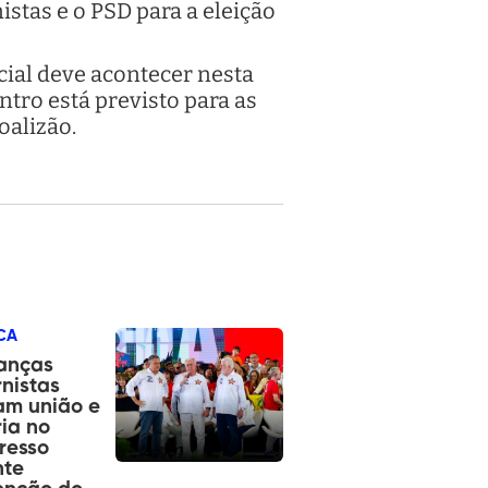
stas e o PSD para a eleição
icial deve acontecer nesta
ntro está previsto para as
oalizão.
CA
anças
nistas
am união e
ia no
resso
nte