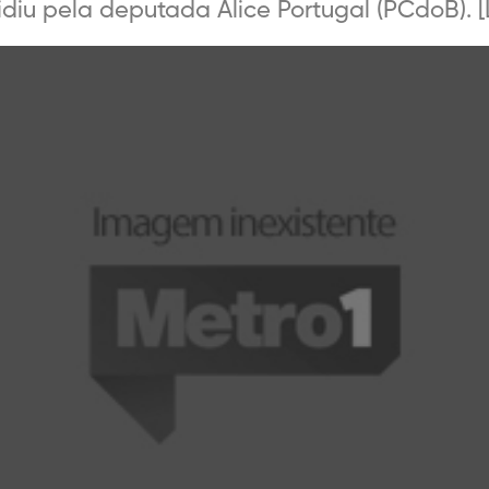
diu pela deputada Alice Portugal (PCdoB). [L