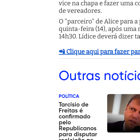
vice na chapa e fazer uma 
de vereadores.
O "parceiro" de Alice para a
quinta-feira (14), após uma
14h30. Lídice deverá dizer t
📲 Clique aqui para fazer p
Outras
notíci
POLÍTICA
Tarcísio de
Freitas é
confirmado
pelo
Republicanos
para disputar