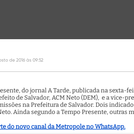
osto de 2016 às 09:52
ente, do jornal A Tarde, publicada na sexta-fei
refeito de Salvador, ACM Neto (DEM), e a vice-pr
issões na Prefeitura de Salvador. Dois indicados
 Neto. Ainda segundo a Tempo Presente, outras
arte do novo canal da Metropole no WhatsApp.