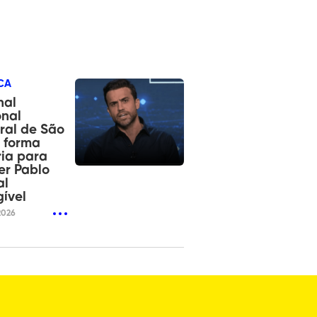
CA
nal
onal
oral de São
 forma
ia para
er Pablo
al
gível
2026