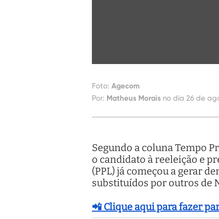
Foto:
Agecom
Por:
Matheus Morais
no dia 26 de ag
Segundo a coluna Tempo Pres
o candidato à reeleição e p
(PPL) já começou a gerar dem
substituídos por outros de
📲 Clique aqui para fazer p