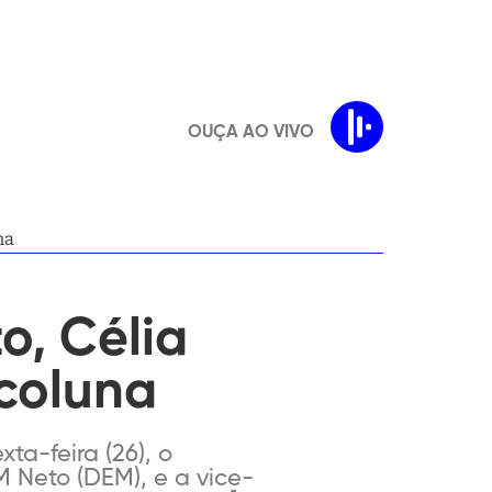
OUÇA AO VIVO
na
o, Célia
 coluna
ta-feira (26), o
M Neto (DEM), e a vice-