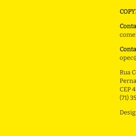
COPY
Conta
comer
Conta
opec@
Rua C
Pern
CEP 4
(71) 
Desig