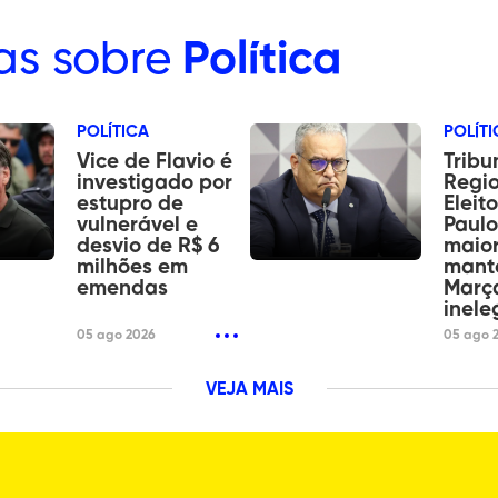
as sobre
Política
POLÍTICA
POLÍTI
Vice de Flavio é
Tribu
investigado por
Regi
estupro de
Eleit
vulnerável e
Paulo
desvio de R$ 6
maior
milhões em
mant
emendas
Març
inele
05 ago 2026
05 ago 
VEJA MAIS