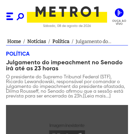
OUÇA AO
VIVO
Sábado, 08 de agosto de 2026
Home
/
Notícias
/
Política
/
Julgamento do
impeachment no
POLÍTICA
Senado irá até as 23
Julgamento do impeachment no Senado
horas
irá até as 23 horas
O presidente do Supremo Tribunal Federal (STF),
Ricardo Lewandowski, responsável por comandar o
julgamento do impeachment da presidente afastada,
Dilma Rousseff, no Senado afirmou que a sessão está
prevista para ser encerrada às 23h.[Leia mais...]