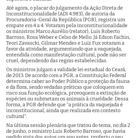
Até agora, o placar do julgamento da Ação Direta de
Inconstitucionalidade (ADI 4.983), de autoria da
Procuradoria-Geral da República (PGR), registra um
empate em 4 a 4. Votaram pela inconstitucionalidade
os ministros Marco Aurélio (relator), Luis Roberto
Barroso, Rosa Weber e Celso de Mello. Já Edson Fachin,
Teori Zavascki, Gilmar Mendes e Luiz Fux votaram a
favor da atividade, argumentando que a vaquejada,
entendida como manifestação cultural, pode não ser
cruel, dependendo das regras estabelecidas.
Os ministros julgam a validade lei estadual do Ceará,
de 2013. De acordo com a PGR, a Constituição Federal
determina caber ao Poder Público a proteção da fauna
e da flora, sendo vedadas práticas que coloquem em
risco sua função ecológica, provoquem a extinção de
espécies ou submetam os animais à crueldade. Dessa
forma, a PGR defende que "a prática da vaquejada é
inconstitucional, ainda que realizada em contexto
cultural".
Na última sessão plenária que tratou do tema, no dia 2
de junho, o ministro Luis Roberto Barroso, que havia
pedido vista dos autos um ano antes, proferiu o seu