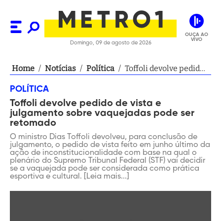
OUÇA AO
VIVO
Domingo, 09 de agosto de 2026
Home
/
Notícias
/
Política
/
Toffoli devolve pedido
de vista e julgamento
POLÍTICA
sobre vaquejadas pode
Toffoli devolve pedido de vista e
ser retomado
julgamento sobre vaquejadas pode ser
retomado
O ministro Dias Toffoli devolveu, para conclusão de
julgamento, o pedido de vista feito em junho último da
ação de inconstitucionalidade com base na qual o
plenário do Supremo Tribunal Federal (STF) vai decidir
se a vaquejada pode ser considerada como prática
esportiva e cultural. [Leia mais...]