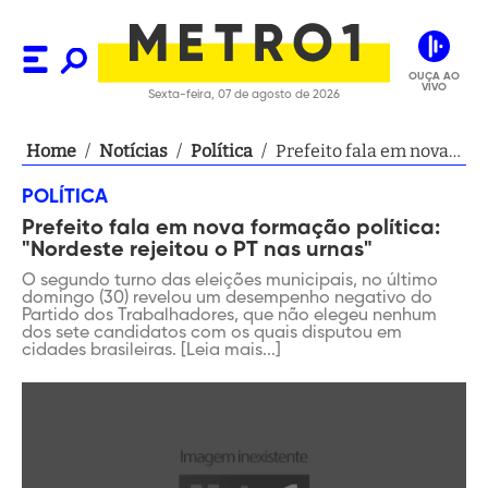
OUÇA AO
VIVO
Sexta-feira, 07 de agosto de 2026
Home
/
Notícias
/
Política
/
Prefeito fala em nova
formação política:
POLÍTICA
"Nordeste rejeitou o
Prefeito fala em nova formação política:
PT nas urnas"
"Nordeste rejeitou o PT nas urnas"
O segundo turno das eleições municipais, no último
domingo (30) revelou um desempenho negativo do
Partido dos Trabalhadores, que não elegeu nenhum
dos sete candidatos com os quais disputou em
cidades brasileiras. [Leia mais...]