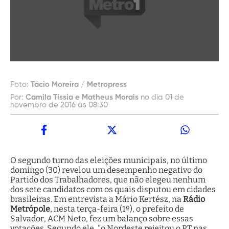
Foto:
Tácio Moreira / Metropress
Por:
Camila Tíssia e Matheus Morais
no dia 01 de
novembro de 2016 às 08:30
O segundo turno das eleições municipais, no último
domingo (30) revelou um desempenho negativo do
Partido dos Trabalhadores, que não elegeu nenhum
dos sete candidatos com os quais disputou em cidades
brasileiras. Em entrevista a Mário Kertész, na
Rádio
Metrópole
, nesta terça-feira (1º), o prefeito de
Salvador, ACM Neto, fez um balanço sobre essas
votações. Segundo ele, "o Nordeste rejeitou o PT nas