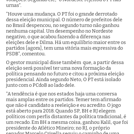
urnas".
"Houve uma mudança. O PT foi o grande derrotado
dessa eleição municipal. O número de prefeitos dele
no Brasil despencou, no segundo turno não ganhou
nenhuma capital. Um desempenho no Nordeste
negativo, o que acabou fazendo a diferença nas
eleições dele e Dilma. Há um equilíbrio maior entre os
partidos [agora], tem uma vitória mais expressiva do
PSDB", comentou.
O gestor municipal disse também que, a partir dessa
eleição será possível ter uma nova formação da
política pensando no futuro e citou a próxima eleição
presidencial. Ainda segundo Neto, O PT está isolado
junto com o PCdoB ao lado dele.
"A tendência é que nos estados haja uma conversa
mais amplas entre os partidos. Temer tem afirmado
que não é candidato a reeleição e eu acredito. O jogo
está aberto para 2018. Quando SP, BH e RJ elegem
políticos com perfis distantes da política tradicional, é
um recado. Em BH a mesma coisa, ganhou Kalil, que foi
presidente do Atlético Mineiro; no RJ, o próprio
senador Marcelo Crivella seguiu o caminho de uma