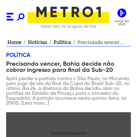
OUÇA AO
VIVO
Quinta-feira, 06 de agosto de 2026
Home
/
Notícias
/
Política
/
Precisando vencer,
Bahia decide não
POLÍTICA
cobrar ingresso para
Precisando vencer, Bahia decide não
final da Sub-20
cobrar ingresso para final da Sub-20
Após perder a partida contra o São Paulo, no Morumbi,
pelo jogo de ida da final da Copa do Brasil Sub-20, no
último dia 24, a diretoria do Bahia decidiu abrir os
portões do Estádio de Pituaçu para o torcedor do
Esquadrão. A partida acontece nesta quinta-feira, às
20h15. [Leia mais...]