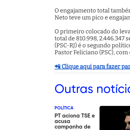
O engajamento total também
Neto teve um pico e engaja
O primeiro colocado do lev
total de 810.998, 2.446.347
(PSC-RJ) é o segundo polít
Pastor Feliciano (PSC), com
📲 Clique aqui para fazer p
Outras
notíci
POLÍTICA
PT aciona TSE e
acusa
campanha de