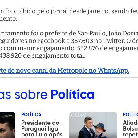
 foi colhido pelo jornal desde janeiro, sendo 
mento.
antamento foi o prefeito de São Paulo, João Dor
 seguidores no Facebook e 367.603 no Twitter. O 
ico com maior engajamento: 532.876 de engajame
 438.920 de engajamento total.
arte do novo canal da Metropole no WhatsApp.
as sobre
Política
POLÍTICA
POLÍTI
Presidente do
Aliad
Paraguai liga
Bols
para Lula após
repet