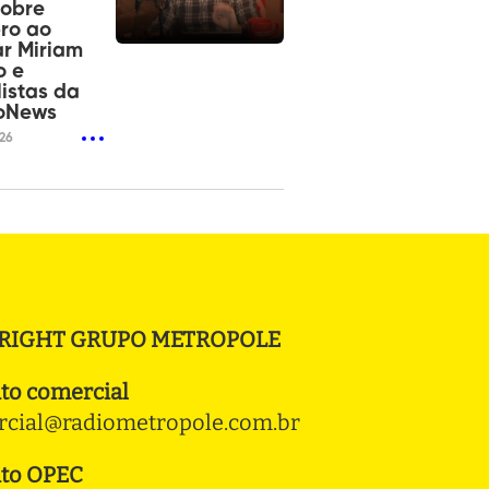
sobre
ro ao
r Miriam
o e
listas da
oNews
026
RIGHT GRUPO METROPOLE
to comercial
cial@radiometropole.com.br
to OPEC