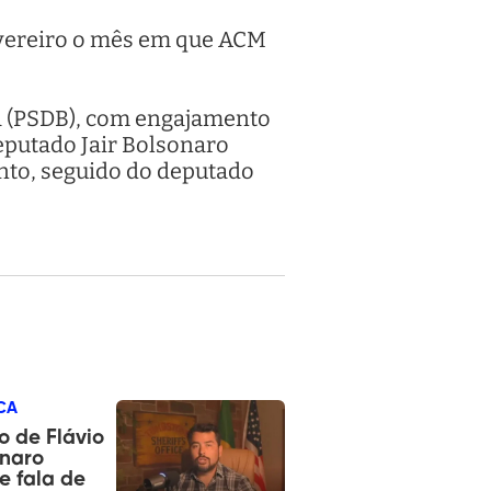
fevereiro o mês em que ACM
ia (PSDB), com engajamento
deputado Jair Bolsonaro
nto, seguido do deputado
CA
o de Flávio
onaro
e fala de