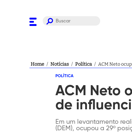
Home
/
Notícias
/
Política
/
ACM Neto ocupa
POLÍTICA
ACM Neto o
de influenc
Em um levantamento reali
(DEM), ocupou a 29º posiç