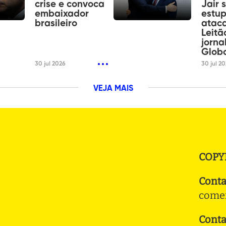
crise e convoca
Jair 
embaixador
estup
brasileiro
ataca
Leitã
jorna
Glob
30 jul 2026
30 jul 2
VEJA MAIS
COPY
Conta
comer
Conta