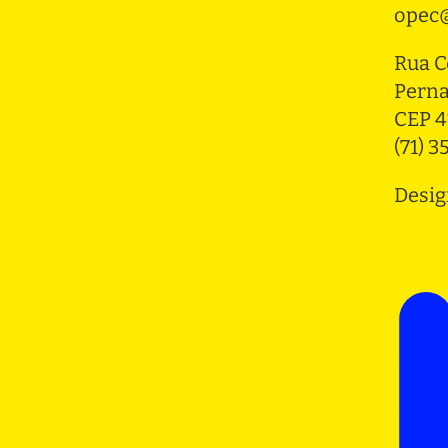
opec@
Rua C
Pern
CEP 4
(71) 
Desig