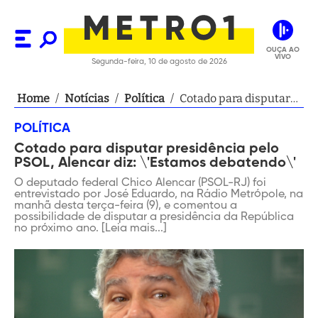
OUÇA AO
VIVO
Segunda-feira, 10 de agosto de 2026
Home
/
Notícias
/
Política
/
Cotado para disputar
presidência pelo
POLÍTICA
PSOL, Alencar diz:
Cotado para disputar presidência pelo
\'Estamos debatendo\'
PSOL, Alencar diz: \'Estamos debatendo\'
O deputado federal Chico Alencar (PSOL-RJ) foi
entrevistado por José Eduardo, na Rádio Metrópole, na
manhã desta terça-feira (9), e comentou a
possibilidade de disputar a presidência da República
no próximo ano. [Leia mais...]