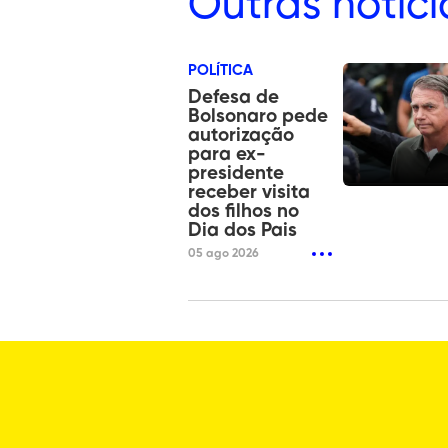
Outras
notíci
POLÍTICA
Defesa de
Bolsonaro pede
autorização
para ex-
presidente
receber visita
dos filhos no
Dia dos Pais
05 ago 2026