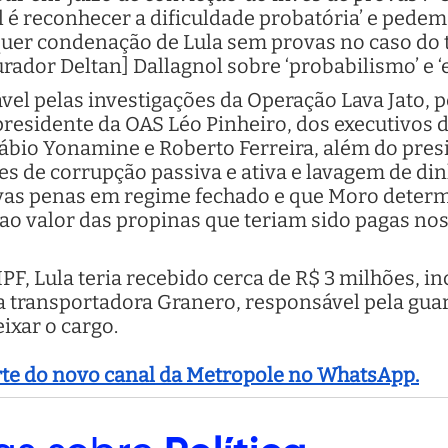
l é reconhecer a dificuldade probatória’ e ped
er condenação de Lula sem provas no caso do t
urador Deltan] Dallagnol sobre ‘probabilismo’ e ‘
vel pelas investigações da Operação Lava Jato, p
presidente da OAS Léo Pinheiro, dos executivos
ábio Yonamine e Roberto Ferreira, além do presi
s de corrupção passiva e ativa e lavagem de di
vas penas em regime fechado e que Moro determ
ao valor das propinas que teriam sido pagas no
PF, Lula teria recebido cerca de R$ 3 milhões, in
 a transportadora Granero, responsável pela gua
ixar o cargo.
arte do novo canal da Metropole no WhatsApp.