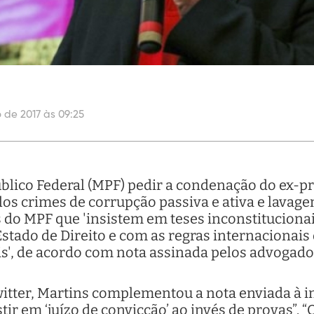
 de 2017 às 09:25
blico Federal (MPF) pedir a condenação do ex-pr
los crimes de corrupção passiva e ativa e lavage
 do MPF que 'insistem em teses inconstitucionais
tado de Direito e com as regras internacionais
', de acordo com nota assinada pelos advogados
Twitter, Martins complementou a nota enviada à 
stir em ‘juízo de convicção’ ao invés de provas”