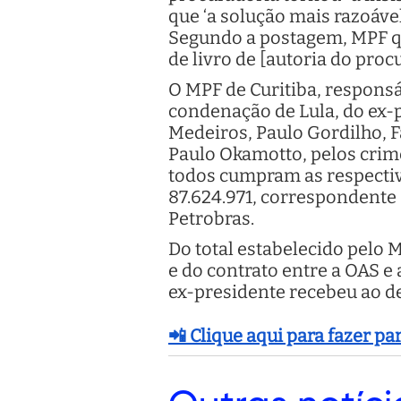
que ‘a solução mais razoáve
Segundo a postagem, MPF qu
de livro de [autoria do proc
O MPF de Curitiba, responsá
condenação de Lula, do ex-
Medeiros, Paulo Gordilho, F
Paulo Okamotto, pelos crime
todos cumpram as respecti
87.624.971, correspondente 
Petrobras.
Do total estabelecido pelo M
e do contrato entre a OAS e
ex-presidente recebeu ao de
📲 Clique aqui para fazer p