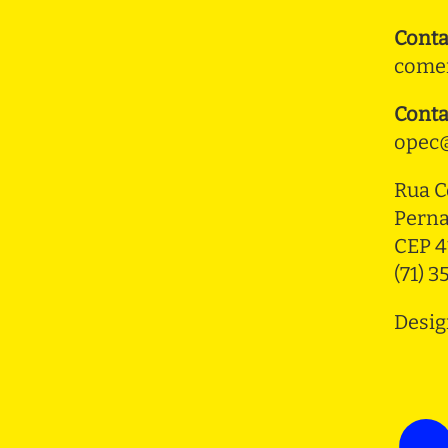
Conta
comer
Conta
opec@
Rua C
Pern
CEP 4
(71) 
Desig