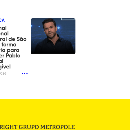
CA
nal
onal
oral de São
 forma
ia para
er Pablo
al
gível
2026
RIGHT GRUPO METROPOLE