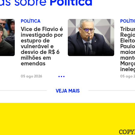
as sobre
Política
POLÍTICA
POLÍTI
Vice de Flavio é
Tribu
investigado por
Regi
estupro de
Eleit
vulnerável e
Paulo
desvio de R$ 6
maior
milhões em
mant
emendas
Març
inele
05 ago 2026
05 ago 
VEJA MAIS
COPY