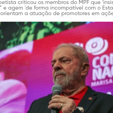
petista criticou os membros do MPF que 'ins
is” e agem 'de forma incompatível com o Est
 orientam a atuação de promotores em ações 