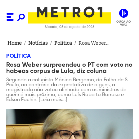
OUÇA AO
VIVO
Sábado, 08 de agosto de 2026
Home
/
Notícias
/
Política
/
Rosa Weber
surpreendeu o PT com
POLÍTICA
voto no habeas corpus
Rosa Weber surpreendeu o PT com voto no
de Lula, diz coluna
habeas corpus de Lula, diz coluna
Segundo a colunista Mônica Bergamo, da Folha de S.
Paulo, ao contrário da expectativa de alguns, a
magistrada não votou alinhada com os ministros de
quem é mais próxima, como Luís Roberto Barroso e
Edson Fachin. [Leia mais...]