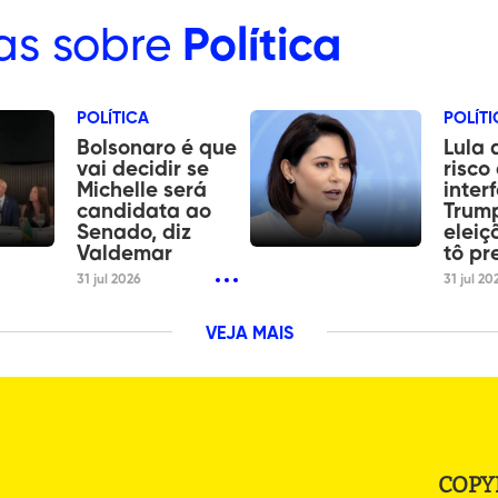
as sobre
Política
POLÍTICA
POLÍTI
Bolsonaro é que
Lula 
vai decidir se
risco
Michelle será
inter
candidata ao
Trum
Senado, diz
eleiç
Valdemar
tô pr
31 jul 2026
31 jul 20
VEJA MAIS
COPY