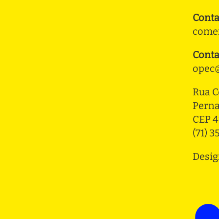
Conta
comer
Conta
opec@
Rua C
Pern
CEP 4
(71) 
Desig