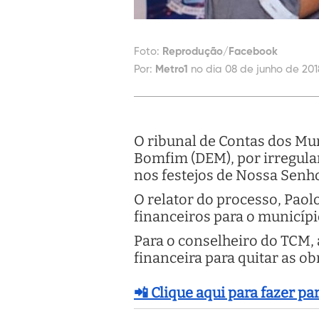
Foto:
Reprodução/Facebook
Por:
Metro1
no dia 08 de junho de 201
O ribunal de Contas dos Mun
Bomfim (DEM), por irregula
nos festejos de Nossa Senho
O relator do processo, Pao
financeiros para o municípi
Para o conselheiro do TCM, 
financeira para quitar as o
📲 Clique aqui para fazer p