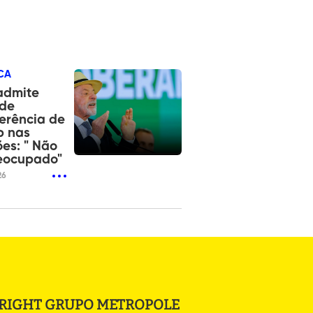
CA
admite
 de
ferência de
p nas
ões: " Não
eocupado"
26
RIGHT GRUPO METROPOLE