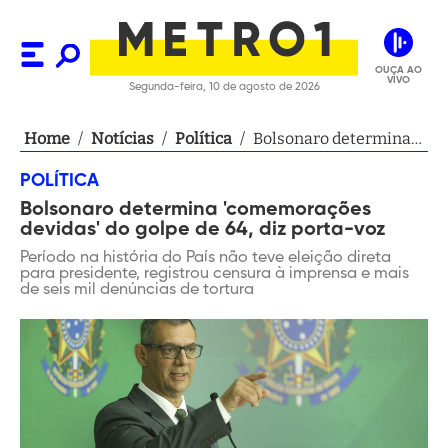
OUÇA AO
VIVO
Segunda-feira, 10 de agosto de 2026
Home
/
Notícias
/
Política
/
Bolsonaro determina
'comemorações
POLÍTICA
devidas' do golpe de
Bolsonaro determina 'comemorações
64, diz porta-voz
devidas' do golpe de 64, diz porta-voz
Período na história do País não teve eleição direta
para presidente, registrou censura à imprensa e mais
de seis mil denúncias de tortura