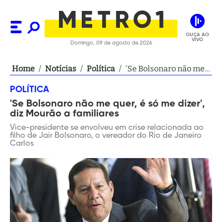
OUÇA AO
VIVO
Domingo, 09 de agosto de 2026
Home
/
Notícias
/
Política
/
'Se Bolsonaro não me
quer, é só me dizer', diz
POLÍTICA
Mourão a familiares
'Se Bolsonaro não me quer, é só me dizer',
diz Mourão a familiares
Vice-presidente se envolveu em crise relacionada ao
filho de Jair Bolsonaro, o vereador do Rio de Janeiro
Carlos