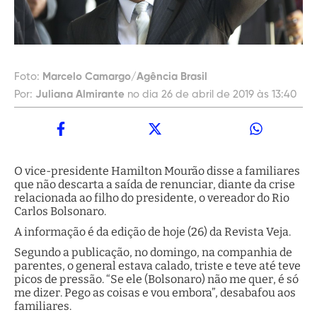
Foto:
Marcelo Camargo/Agência Brasil
Por:
Juliana Almirante
no dia 26 de abril de 2019 às 13:40
O vice-presidente Hamilton Mourão disse a familiares
que não descarta a saída de renunciar, diante da crise
relacionada ao filho do presidente, o vereador do Rio
Carlos Bolsonaro.
A informação é da edição de hoje (26) da Revista Veja.
Segundo a publicação, no domingo, na companhia de
parentes, o general estava calado, triste e teve até teve
picos de pressão. “Se ele (Bolsonaro) não me quer, é só
me dizer. Pego as coisas e vou embora”, desabafou aos
familiares.