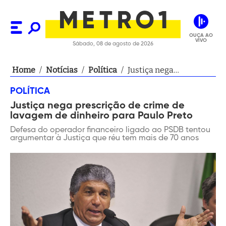
OUÇA AO
VIVO
Sábado, 08 de agosto de 2026
Home
/
Notícias
/
Política
/
Justiça nega
prescrição de crime de
POLÍTICA
lavagem de dinheiro
Justiça nega prescrição de crime de
para Paulo Preto
lavagem de dinheiro para Paulo Preto
Defesa do operador financeiro ligado ao PSDB tentou
argumentar à Justiça que réu tem mais de 70 anos