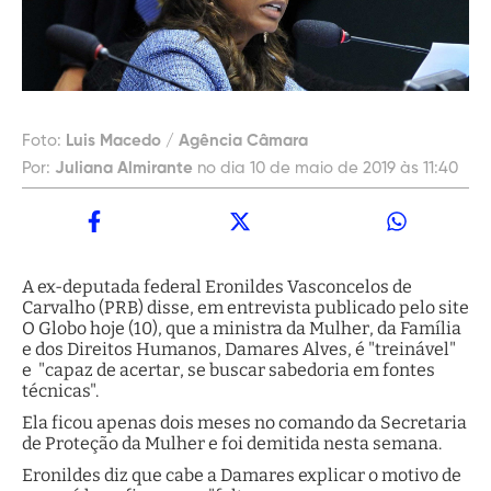
Foto:
Luis Macedo / Agência Câmara
Por:
Juliana Almirante
no dia 10 de maio de 2019 às 11:40
A ex-deputada federal Eronildes Vasconcelos de
Carvalho (PRB) disse, em entrevista publicado pelo site
O Globo hoje (10), que a ministra da Mulher, da Família
e dos Direitos Humanos, Damares Alves, é "treinável"
e "capaz de acertar, se buscar sabedoria em fontes
técnicas".
Ela ficou apenas dois meses no comando da Secretaria
de Proteção da Mulher e foi demitida nesta semana.
Eronildes diz que cabe a Damares explicar o motivo de