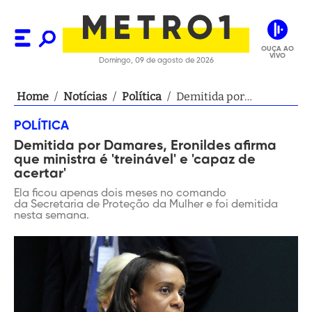
OUÇA AO
VIVO
Domingo, 09 de agosto de 2026
Home
/
Notícias
/
Política
/
Demitida por
Damares, Eronildes
POLÍTICA
afirma que ministra é
Demitida por Damares, Eronildes afirma
'treinável' e 'capaz de
que ministra é 'treinável' e 'capaz de
acertar'
acertar'
Ela ficou apenas dois meses no comando
da Secretaria de Proteção da Mulher e foi demitida
nesta semana.