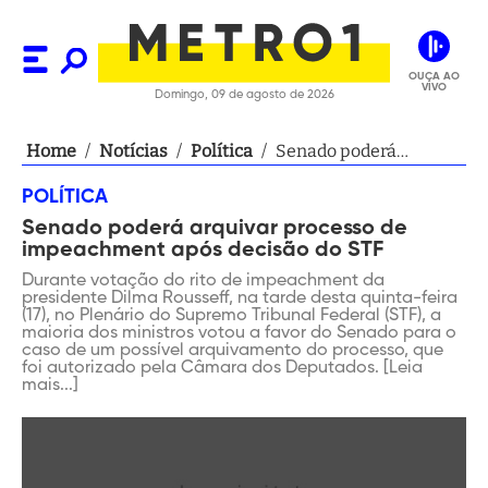
OUÇA AO
VIVO
Domingo, 09 de agosto de 2026
Home
/
Notícias
/
Política
/
Senado poderá
arquivar processo de
POLÍTICA
impeachment após
Senado poderá arquivar processo de
decisão do STF
impeachment após decisão do STF
Durante votação do rito de impeachment da
presidente Dilma Rousseff, na tarde desta quinta-feira
(17), no Plenário do Supremo Tribunal Federal (STF), a
maioria dos ministros votou a favor do Senado para o
caso de um possível arquivamento do processo, que
foi autorizado pela Câmara dos Deputados. [Leia
mais...]