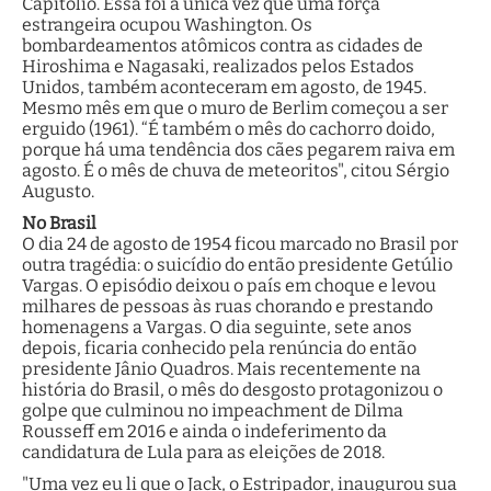
Capitólio. Essa foi a única vez que uma força
estrangeira ocupou Washington. Os
bombardeamentos atômicos contra as cidades de
Hiroshima e Nagasaki, realizados pelos Estados
Unidos, também aconteceram em agosto, de 1945.
Mesmo mês em que o muro de Berlim começou a ser
erguido (1961). “É também o mês do cachorro doido,
porque há uma tendência dos cães pegarem raiva em
agosto. É o mês de chuva de meteoritos", citou Sérgio
Augusto.
No Brasil
O dia 24 de agosto de 1954 ficou marcado no Brasil por
outra tragédia: o suicídio do então presidente Getúlio
Vargas. O episódio deixou o país em choque e levou
milhares de pessoas às ruas chorando e prestando
homenagens a Vargas. O dia seguinte, sete anos
depois, ficaria conhecido pela renúncia do então
presidente Jânio Quadros. Mais recentemente na
história do Brasil, o mês do desgosto protagonizou o
golpe que culminou no impeachment de Dilma
Rousseff em 2016 e ainda o indeferimento da
candidatura de Lula para as eleições de 2018.
"Uma vez eu li que o Jack, o Estripador, inaugurou sua