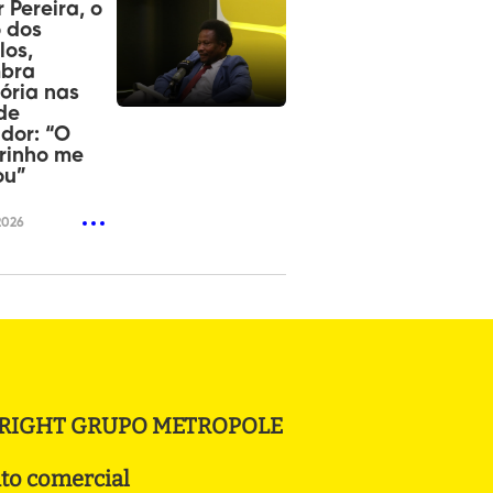
r Pereira, o
 dos
los,
mbra
tória nas
de
dor: “O
rinho me
ou”
2026
RIGHT GRUPO METROPOLE
to comercial