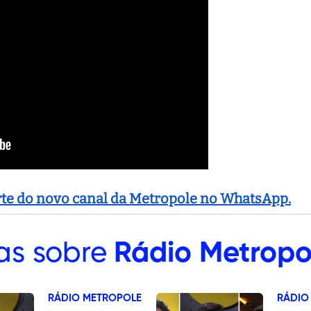
arte do novo canal da Metropole no WhatsApp.
as sobre
Rádio Metropo
RÁDIO METROPOLE
RÁDIO