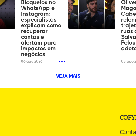
Bloqueios no
Olive
WhatsApp e
Mago
Instagram:
Cabe
especialistas
rele
explicam como
traje
recuperar
ruas 
contas e
Salva
alertam para
Pelou
impactos em
adot
negócios
06 ago 2026
05 ago 
VEJA MAIS
COPY
Conta