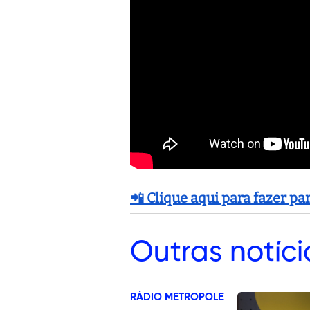
📲 Clique aqui para fazer p
Outras
notíci
RÁDIO METROPOLE