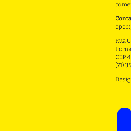
comer
Conta
opec@
Rua C
Pern
CEP 4
(71) 
Desig