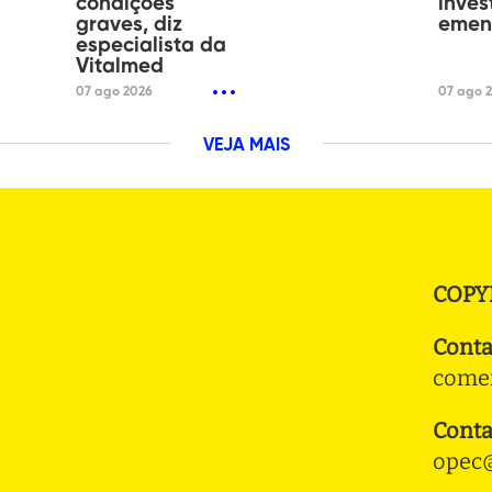
condições
inves
graves, diz
emen
especialista da
Vitalmed
07 ago 2026
07 ago 
VEJA MAIS
COPY
Conta
comer
Conta
opec@