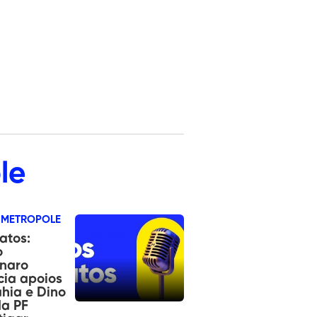
le
 METROPOLE
atos:
o
onaro
ia apoios
hia e Dino
a PF