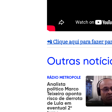
📲 Clique aqui para fazer p
Outras
notíci
RÁDIO METROPOLE
Analista
político Marco
Teixeira aponta
risco de derrota
de Lula em
eventual 2º