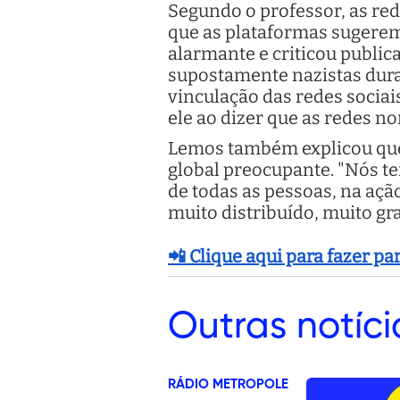
Segundo o professor, as red
que as plataformas sugerem.
alarmante e criticou publi
supostamente nazistas dura
vinculação das redes sociai
ele ao dizer que as redes n
Lemos também explicou que
global preocupante. "Nós t
de todas as pessoas, na açã
muito distribuído, muito gr
📲 Clique aqui para fazer p
Outras
notíci
RÁDIO METROPOLE