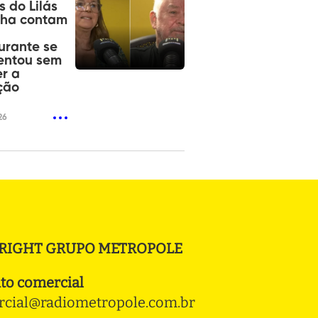
s do Lilás
nha contam
urante se
entou sem
r a
ção
26
RIGHT GRUPO METROPOLE
to comercial
cial@radiometropole.com.br