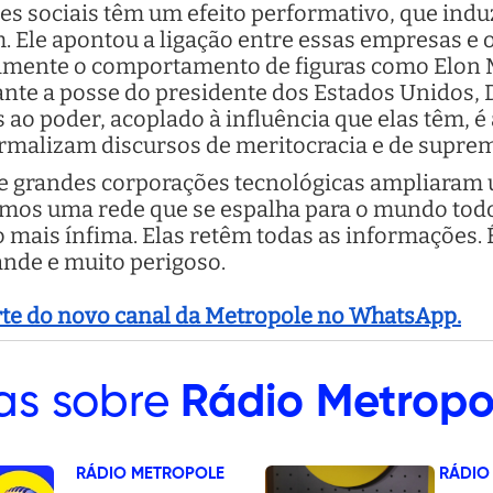
es sociais têm um efeito performativo, que indu
 Ele apontou a ligação entre essas empresas e 
camente o comportamento de figuras como Elon M
nte a posse do presidente dos Estados Unidos, 
s ao poder, acoplado à influência que elas têm, é
ormalizam discursos de meritocracia e de suprem
 grandes corporações tecnológicas ampliaram u
emos uma rede que se espalha para o mundo tod
o mais ínfima. Elas retêm todas as informações. 
ande e muito perigoso.
arte do novo canal da Metropole no WhatsApp.
as sobre
Rádio Metropo
RÁDIO METROPOLE
RÁDIO