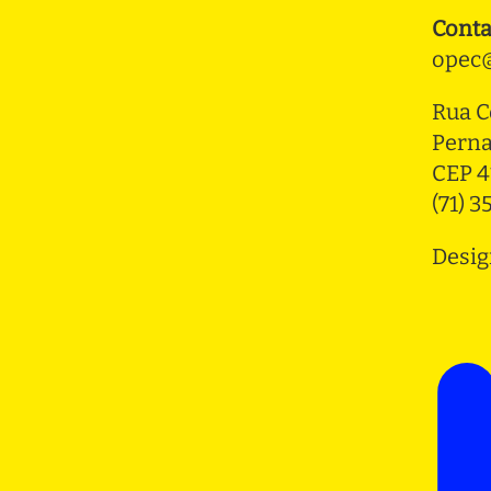
Conta
opec@
Rua C
Pern
CEP 4
(71) 
Desig