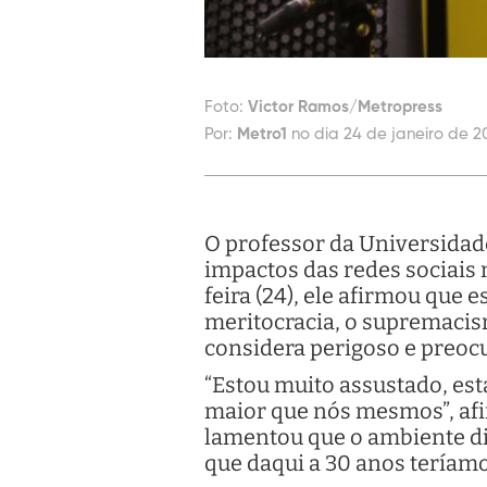
Foto:
Victor Ramos/Metropress
Por:
Metro1
no dia 24 de janeiro de 2
O professor da Universidad
impactos das redes sociais
feira (24), ele afirmou que
meritocracia, o supremacis
considera perigoso e preoc
“Estou muito assustado, es
maior que nós mesmos”, afi
lamentou que o ambiente dig
que daqui a 30 anos teríamos