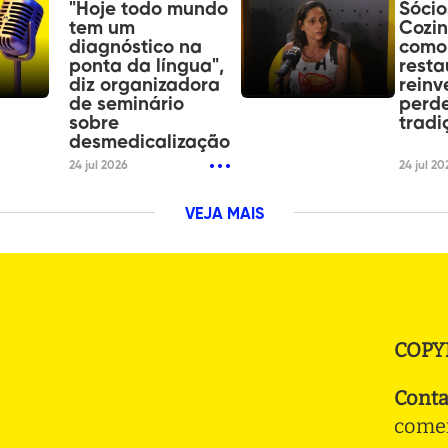
"Hoje todo mundo
Sócio
tem um
Cozi
diagnóstico na
como
ponta da língua",
resta
diz organizadora
reinv
de seminário
perde
sobre
tradi
desmedicalização
24 jul 2026
24 jul 20
VEJA MAIS
COPY
Conta
comer