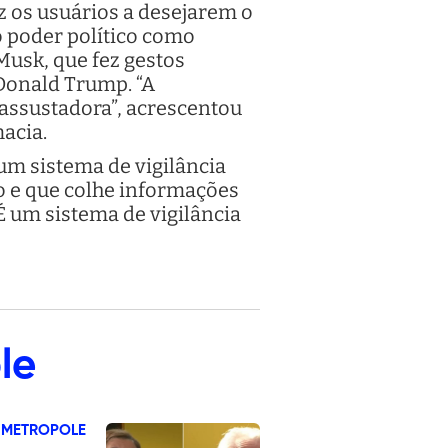
z os usuários a desejarem o
o poder político como
usk, que fez gestos
Donald Trump. “A
 assustadora”, acrescentou
acia.
m sistema de vigilância
o e que colhe informações
É um sistema de vigilância
le
 METROPOLE