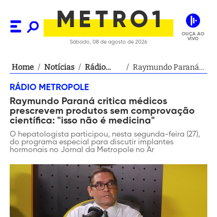
OUÇA AO
VIVO
Sábado, 08 de agosto de 2026
Home
/
Notícias
/
Rádio
/
Raymundo Paraná
Metropole
critica médicos
RÁDIO METROPOLE
prescrevem
Raymundo Paraná critica médicos
produtos sem
prescrevem produtos sem comprovação
comprovação
científica: "isso não é medicina"
científica: "isso não
O hepatologista participou, nesta segunda-feira (27),
é medicina"
do programa especial para discutir implantes
hormonais no Jornal da Metropole no Ar