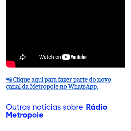
📲 Clique aqui para fazer parte do novo
canal da Metropole no WhatsApp.
Outras
notícias sobre
Rádio
Metropole