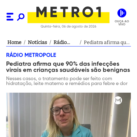
OUÇA AO
VIVO
Quinta-feira, 06 de agosto de 2026
Home
/
Notícias
/
Rádio
/
Pediatra afirma que
Metropole
90% das infecções
RÁDIO METROPOLE
virais em crianças
Pediatra afirma que 90% das infecções
saudáveis são
virais em crianças saudáveis são benignas
benignas
Nesses casos, o tratamento pode ser feito com
hidratação, leite materno e remédios para febre e dor